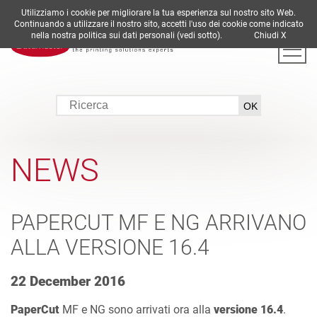
Utilizziamo i cookie per migliorare la tua esperienza sul nostro sito Web.
DE
EN
ES
FR
IT
Continuando a utilizzare il nostro sito, accetti l'uso dei cookie come indicato
nella nostra politica sui dati personali (vedi sotto).
Chiudi X
NEWS
PAPERCUT MF E NG ARRIVANO
ALLA VERSIONE 16.4
22 December 2016
PaperCut
MF e NG sono arrivati ora alla
versione 16.4
.