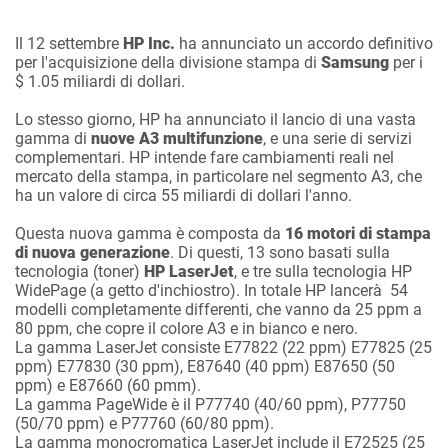
Il 12 settembre
HP Inc.
ha annunciato un accordo definitivo
per l'acquisizione della divisione stampa di
Samsung
per i
$ 1.05 miliardi di dollari.
Lo stesso giorno, HP ha annunciato il lancio di una vasta
gamma di
nuove A3
multifunzione
, e una serie di servizi
complementari. HP intende fare cambiamenti reali nel
mercato della stampa, in particolare nel segmento A3, che
ha un valore di circa 55 miliardi di dollari l'anno.
Questa nuova gamma è composta da
16 motori di stampa
di nuova generazione
. Di questi, 13 sono basati sulla
tecnologia (toner)
HP LaserJet
, e tre sulla tecnologia HP
WidePage (a getto d'inchiostro). In totale HP lancerà 54
modelli completamente differenti, che vanno da 25 ppm a
80 ppm, che copre il colore A3 e in bianco e nero.
La gamma LaserJet consiste E77822 (22 ppm) E77825 (25
ppm) E77830 (30 ppm), E87640 (40 ppm) E87650 (50
ppm) e E87660 (60 pmm).
La gamma PageWide è il P77740 (40/60 ppm), P77750
(50/70 ppm) e P77760 (60/80 ppm).
La gamma monocromatica LaserJet include il E72525 (25