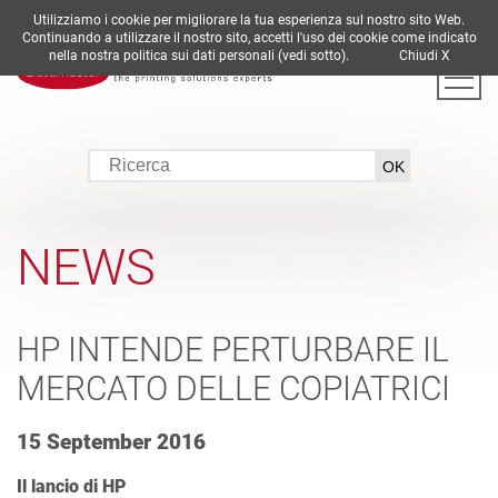
Utilizziamo i cookie per migliorare la tua esperienza sul nostro sito Web.
DE
EN
ES
FR
IT
Continuando a utilizzare il nostro sito, accetti l'uso dei cookie come indicato
nella nostra politica sui dati personali (vedi sotto).
Chiudi X
NEWS
HP INTENDE PERTURBARE IL
MERCATO DELLE COPIATRICI
15 September 2016
Il lancio di HP