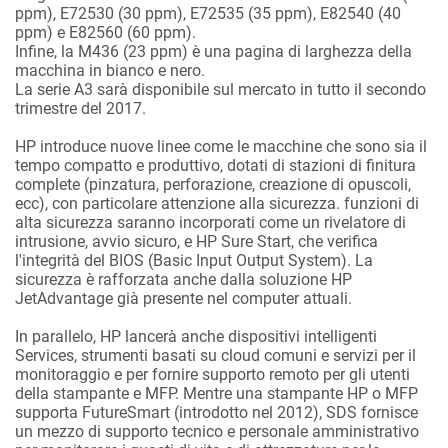
ppm), E72530 (30 ppm), E72535 (35 ppm), E82540 (40
ppm) e E82560 (60 ppm).
Infine, la M436 (23 ppm) è una pagina di larghezza della
macchina in bianco e nero.
La serie A3 sarà disponibile sul mercato in tutto il secondo
trimestre del 2017.
HP introduce nuove linee come le macchine che sono sia il
tempo compatto e produttivo, dotati di stazioni di finitura
complete (pinzatura, perforazione, creazione di opuscoli,
ecc), con particolare attenzione alla sicurezza. funzioni di
alta sicurezza saranno incorporati come un rivelatore di
intrusione, avvio sicuro, e HP Sure Start, che verifica
l'integrità del BIOS (Basic Input Output System). La
sicurezza è rafforzata anche dalla soluzione HP
JetAdvantage già presente nel computer attuali.
In parallelo, HP lancerà anche dispositivi intelligenti
Services, strumenti basati su cloud comuni e servizi per il
monitoraggio e per fornire supporto remoto per gli utenti
della stampante e MFP. Mentre una stampante HP o MFP
supporta FutureSmart (introdotto nel 2012), SDS fornisce
un mezzo di supporto tecnico e personale amministrativo