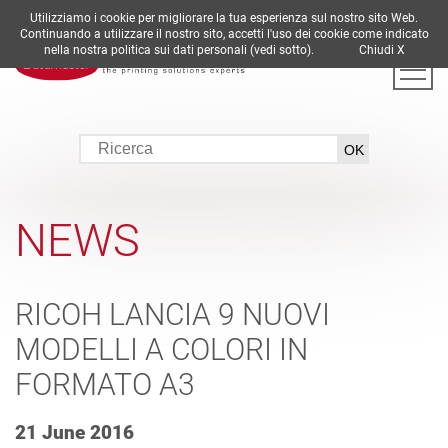
Utilizziamo i cookie per migliorare la tua esperienza sul nostro sito Web.
DE
EN
ES
FR
IT
Continuando a utilizzare il nostro sito, accetti l'uso dei cookie come indicato
nella nostra politica sui dati personali (vedi sotto).
Chiudi X
NEWS
RICOH LANCIA 9 NUOVI
MODELLI A COLORI IN
FORMATO A3
21 June 2016