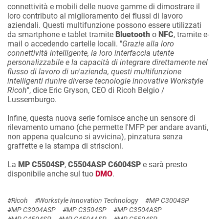
connettività e mobili delle nuove gamme di dimostrare il
loro contributo al miglioramento dei flussi di lavoro
aziendali. Questi multifunzione possono essere utilizzati
da smartphone e tablet tramite
Bluetooth
o
NFC
, tramite e-
mail o accedendo cartelle locali. "
Grazie alla loro
connettività intelligente, la loro interfaccia utente
personalizzabile e la capacità di integrare direttamente nel
flusso di lavoro di un'azienda, questi multifunzione
intelligenti riunire diverse tecnologie innovative Workstyle
Ricoh
", dice Eric Gryson, CEO di Ricoh Belgio /
Lussemburgo.
Infine, questa nuova serie fornisce anche un sensore di
rilevamento umano (che permette l'MFP per andare avanti,
non appena qualcuno si avvicina), pinzatura senza
graffette e la stampa di striscioni.
La
MP C5504SP
,
C5504ASP
C6004SP
e sarà presto
disponibile anche sul tuo
DMO
.
#Ricoh
#Workstyle Innovation Technology
#MP C3004SP
#MP C3004ASP
#MP C3504SP
#MP C3504ASP
#MP C4504SP
#MP C4504ASP
#MP C5504SP