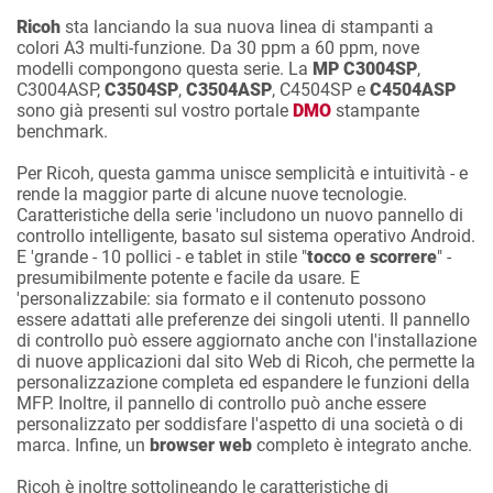
Ricoh
sta lanciando la sua nuova linea di stampanti a
colori A3 multi-funzione. Da 30 ppm a 60 ppm, nove
modelli compongono questa serie. La
MP C3004SP
,
C3004ASP,
C3504SP
,
C3504ASP
, C4504SP e
C4504ASP
sono già presenti sul vostro portale
DMO
stampante
benchmark.
Per Ricoh, questa gamma unisce semplicità e intuitività - e
rende la maggior parte di alcune nuove tecnologie.
Caratteristiche della serie 'includono un nuovo pannello di
controllo intelligente, basato sul sistema operativo Android.
E 'grande - 10 pollici - e tablet in stile "
tocco e scorrere
" -
presumibilmente potente e facile da usare. E
'personalizzabile: sia formato e il contenuto possono
essere adattati alle preferenze dei singoli utenti. Il pannello
di controllo può essere aggiornato anche con l'installazione
di nuove applicazioni dal sito Web di Ricoh, che permette la
personalizzazione completa ed espandere le funzioni della
MFP. Inoltre, il pannello di controllo può anche essere
personalizzato per soddisfare l'aspetto di una società o di
marca. Infine, un
browser web
completo è integrato anche.
Ricoh è inoltre sottolineando le caratteristiche di