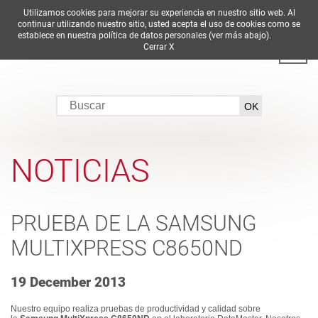
Utilizamos cookies para mejorar su experiencia en nuestro sitio web. Al
DE
EN
ES
FR
IT
continuar utilizando nuestro sitio, usted acepta el uso de cookies como se
establece en nuestra política de datos personales (ver más abajo).
Cerrar X
NOTICIAS
PRUEBA DE LA SAMSUNG
MULTIXPRESS C8650ND
19 December 2013
Nuestro equipo realiza pruebas de productividad y calidad sobre