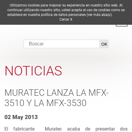
Utilizamos cookies para mejorar su experiencia en nuestro sitio web. Al
DE
EN
ES
FR
IT
continuar utilizando nuestro sitio, usted acepta el uso de cookies como se
establece en nuestra política de datos personales (ver más abajo).
Cerrar X
NOTICIAS
MURATEC LANZA LA MFX-
3510 Y LA MFX-3530
02 May 2013
El
fabricante
Muratec
acaba de presentar
dos