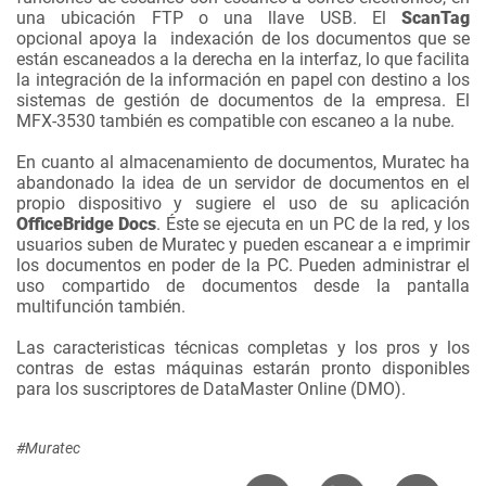
una ubicación FTP
o
una llave
USB.
El
ScanTag
opcional
apoya la
indexación de
los
documentos que se
están
escaneados
a la derecha en
la interfaz
,
lo que facilita
la integración de
la información en papel
con destino
a los
sistemas
de gestión de documentos
de la empresa.
El
MFX
-3530
también es compatible con
escaneo
a la nube
.
En cuanto al
almacenamiento de documentos
,
Muratec
ha
abandonado la idea
de un
servidor de documentos
en el
propio dispositivo
y sugiere
el uso de su
aplicación
OfficeBridge Docs
.
É
ste
se ejecuta en un
PC de la red
, y los
usuarios
suben
de
Muratec
y
pueden escanear
a
e imprimir
los documentos
en poder
de la
PC.
Pueden
administrar el
uso compartido
de documentos desde la
pantalla
multifunción
también.
Las
caracteristicas
técnicas completas
y los pros
y los
contras de
estas máquinas
estarán pronto disponibles
para
los suscriptores de
DataMaster
Online
(
DMO)
.
#Muratec