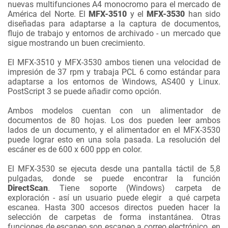
nuevas
multifunciones
A4
monocromo para
el mercado de
América
del Norte.
El
MFX-
3510
y
el
MFX
-3530
han sido
diseñadas
para adaptarse a
la captura de documentos
,
flujo de trabajo y
entornos
de archivado
-
un mercado
que
sigue
mostrando
un buen crecimiento.
El
MFX-
3510
y
MFX
-3530
ambos tienen una
velocidad de
impresión de
37
r
pm
y trabaja
PCL
6
como estándar
para
adaptarse a
los entornos
de Windows,
AS400
y
Linux.
PostScript
3
se puede añadir
como opción.
Ambos modelos cuentan con
un
alimentador de
documentos
de 80 hojas
.
Los dos pueden
leer ambos
lados de
un documento
,
y el alimentador
en el
MFX
-
3530
puede
lograr esto en
una sola pasada
. La r
esolución del
escáner
es de 600
x
600
ppp en
color.
El
MFX
-3530
se ejecuta desde
una pantalla táctil de
5,8
pulgadas,
donde se puede encontrar la función
DirectScan
.
Tiene
soporte (
Windows)
carpeta de
exploración
-
así un usuario puede
elegir a qué
carpeta
escanea
.
Hasta 300
accesos directos
pueden hacer
la
selección de carpetas
de forma
instantánea.
Otras
funciones de escaneo
son
escaneo a
correo electrónico
,
en