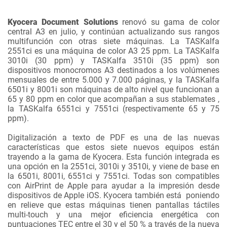
Kyocera Document Solutions
renovó su gama de color
central A3 en julio, y continúan actualizando sus rangos
multifunción con otras siete máquinas. La TASKalfa
2551ci es una máquina de color A3 25 ppm. La TASKalfa
3010i (30 ppm) y TASKalfa 3510i (35 ppm) son
dispositivos monocromos A3 destinados a los volúmenes
mensuales de entre 5.000 y 7.000 páginas, y la TASKalfa
6501i y 8001i son máquinas de alto nivel que funcionan a
65 y 80 ppm en color que acompañan a sus stablemates ,
la TASKalfa 6551ci y 7551ci (respectivamente 65 y 75
ppm).
Digitalización a texto de PDF es una de las nuevas
características que estos siete nuevos equipos están
trayendo a la gama de Kyocera. Esta función integrada es
una opción en la 2551ci, 3010i y 3510i, y viene de base en
la 6501i, 8001i, 6551ci y 7551ci. Todas son compatibles
con AirPrint de Apple para ayudar a la impresión desde
dispositivos de Apple iOS. Kyocera también está poniendo
en relieve que estas máquinas tienen pantallas táctiles
multi-touch y una mejor eficiencia energética con
puntuaciones TEC entre el 30 y el 50 % a través de la nueva