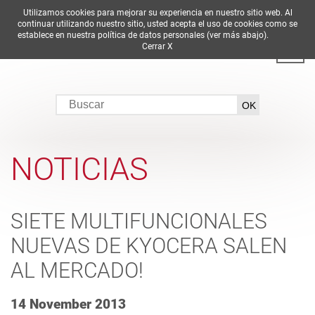
Utilizamos cookies para mejorar su experiencia en nuestro sitio web. Al
DE
EN
ES
FR
IT
continuar utilizando nuestro sitio, usted acepta el uso de cookies como se
establece en nuestra política de datos personales (ver más abajo).
Cerrar X
NOTICIAS
SIETE MULTIFUNCIONALES
NUEVAS DE KYOCERA SALEN
AL MERCADO!
14 November 2013