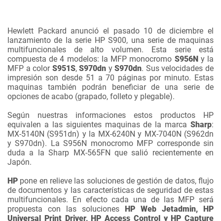
Hewlett Packard anunció el pasado 10 de diciembre el
lanzamiento de la serie HP S900, una serie de maquinas
multifuncionales de alto volumen. Esta serie está
compuesta de 4 modelos: la MFP monocromo
S956N
y la
MFP a color
S951S
,
S970dn
y
S970dn
. Sus velocidades de
impresión son desde 51 a 70 páginas por minuto. Estas
maquinas también podrán beneficiar de una serie de
opciones de acabo (grapado, folleto y plegable).
Según nuestras informaciones estos productos HP
equivalen a las siguientes maquinas de la marca
Sharp
:
MX-5140N (S951dn) y la MX-6240N y MX-7040N (S962dn
y S970dn). La S956N monocromo MFP corresponde sin
duda a la Sharp MX-565FN que salió recientemente en
Japón.
HP
pone en relieve las soluciones de gestión de datos, flujo
de documentos y las características de seguridad de estas
multifuncionales. En efecto cada una de las MFP será
propuesta con las soluciones
HP Web Jetadmin, HP
Universal Print Driver, HP Access Control y HP Capture