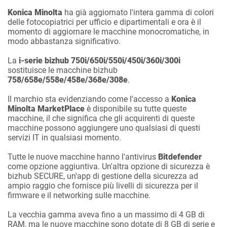
Konica Minolta
ha già aggiornato l'intera gamma di colori
delle fotocopiatrici per ufficio e dipartimentali e ora è il
momento di aggiornare le macchine monocromatiche, in
modo abbastanza significativo.
La
i-serie bizhub
750i/650i/550i/450i/360i/300i
sostituisce le macchine bizhub
758/658e/558e/458e/368e/308e
.
Il marchio sta evidenziando come l'accesso a
Konica
Minolta MarketPlace
è disponibile su tutte queste
macchine, il che significa che gli acquirenti di queste
macchine possono aggiungere uno qualsiasi di questi
servizi IT in qualsiasi momento.
Tutte le nuove macchine hanno l'antivirus
Bitdefender
come opzione aggiuntiva. Un'altra opzione di sicurezza è
bizhub SECURE, un'app di gestione della sicurezza ad
ampio raggio che fornisce più livelli di sicurezza per il
firmware e il networking sulle macchine.
La vecchia gamma aveva fino a un massimo di 4 GB di
RAM, ma le nuove macchine sono dotate di 8 GB di serie e