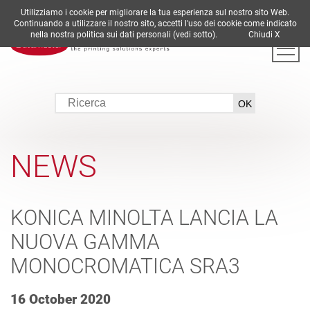
Utilizziamo i cookie per migliorare la tua esperienza sul nostro sito Web.
DE
EN
ES
FR
IT
Continuando a utilizzare il nostro sito, accetti l'uso dei cookie come indicato
nella nostra politica sui dati personali (vedi sotto).
Chiudi X
NEWS
KONICA MINOLTA LANCIA LA
NUOVA GAMMA
MONOCROMATICA SRA3
16 October 2020