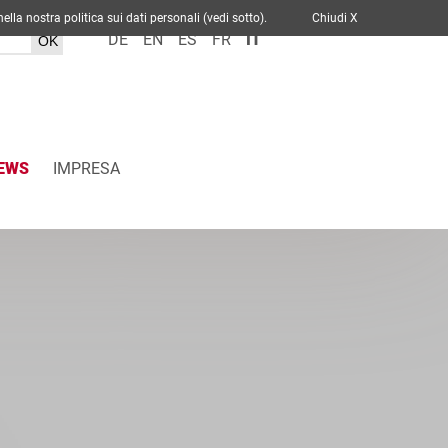
cato nella nostra politica sui dati personali (vedi sotto).
Chiudi X
DE
EN
ES
FR
IT
EWS
IMPRESA