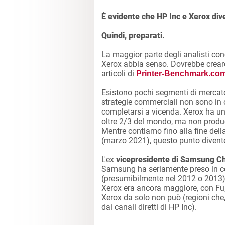
È evidente che HP Inc e Xerox di
Quindi, preparati.
La maggior parte degli analisti con
Xerox abbia senso. Dovrebbe creare si
articoli di
Printer-Benchmark.co
Esistono pochi segmenti di mercato
strategie commerciali non sono in c
completarsi a vicenda. Xerox ha una
oltre 2/3 del mondo, ma non produ
Mentre contiamo fino alla fine della
(marzo 2021), questo punto divent
L'ex
vicepresidente di Samsung C
Samsung ha seriamente preso in co
(presumibilmente nel 2012 o 2013).
Xerox era ancora maggiore, con Fuji
Xerox da solo non può (regioni che
dai canali diretti di HP Inc).