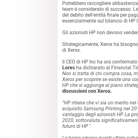
Potrebbero raccogliere abbastanza
team è considerato di successo. L
del debito dell'entità finale per pa
essenzialmente sul bilancio di HP I
Gli azionisti HP non devono vender
Strategicamente, Xerox ha bisogno
di Xerox.
Il CEO di HP Inc ha ora confermato
Lores
ha dichiarato al Financial T
Non si tratta di chi compra cosa, m
Xerox per scoprire se esiste una co
HP che si aggiunge al piano strateg
discussioni con Xerox.
“HP ritiene che vi sia un merito ne
acquisito Samsung Printing nel 201
vantaggio degli azionisti HP. La pr
2020, sottovaluta significativamente
futuro di HP
".
Le borse amano questi ultimi svilu