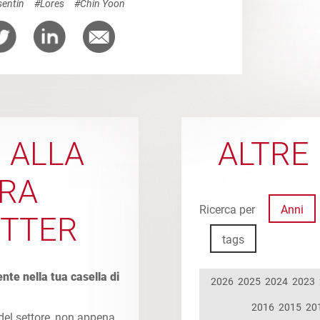
entin
#Lores
#Chin Yoon
I ALLA
ALTRE 
RA
Ricerca per
Anni
TTER
tags
ente nella tua casella di
2026
2025
2024
2023
2016
2015
20
 del settore, non appena