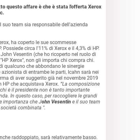
utto questo affare è che è stata l'offerta Xerox
c.
l suo team sia responsabile dell'azienda
i Xerox, ha coperto le sue scommesse
. Possiede circa l'11% di Xerox e il 4,3% di HP.
a John Vesentin (che ho ricoperto nel ruolo di
"HP Xerox", non gli importa chi compra chi.
 di qualcuno che abbondano le sinergie
e azionista di entrambe le parti, Icahn sarà nei
ferma di aver suggerito già nel novembre 2019
on HP che acquistava Xerox.
“La composizione
chi è il presidente non è tanto importante
nda. In questo caso, per raccogliere le grandi
le importanza che J
ohn Vesentin
e il suo team
a società combinata ".
, anche raddoppiato, sarà relativamente basso.