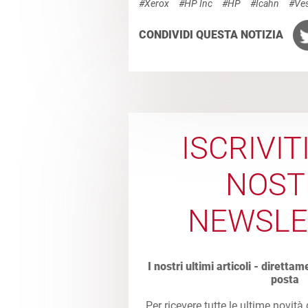
#Xerox
#HP Inc
#HP
#Icahn
#Ves
CONDIVIDI QUESTA NOTIZIA
ISCRIVIT
NOST
NEWSLE
I nostri ultimi articoli - direttam
posta
Per ricevere tutte le ultime novità