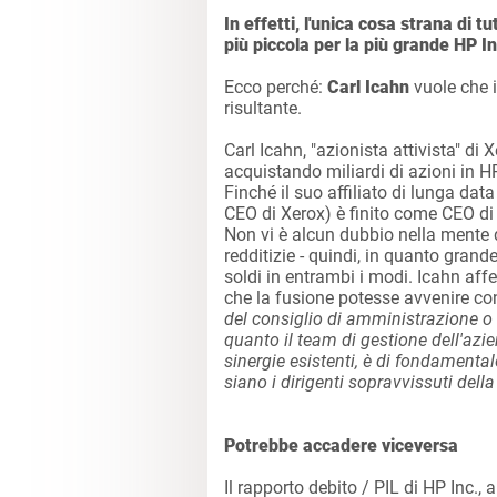
In effetti, l'unica cosa strana di t
più piccola per la più grande HP In
Ecco perché:
Carl Icahn
vuole che i
risultante.
Carl Icahn, "azionista attivista" d
acquistando miliardi di azioni in HP
Finché il suo affiliato di lunga dat
CEO di Xerox) è finito come CEO di 
Non vi è alcun dubbio nella mente
redditizie - quindi, in quanto grand
soldi in entrambi i modi. Icahn af
che la fusione potesse avvenire c
del consiglio di amministrazione o 
quanto il team di gestione dell'azie
sinergie esistenti, è di fondamenta
siano i dirigenti sopravvissuti dell
Potrebbe accadere viceversa
Il rapporto debito / PIL di HP Inc.