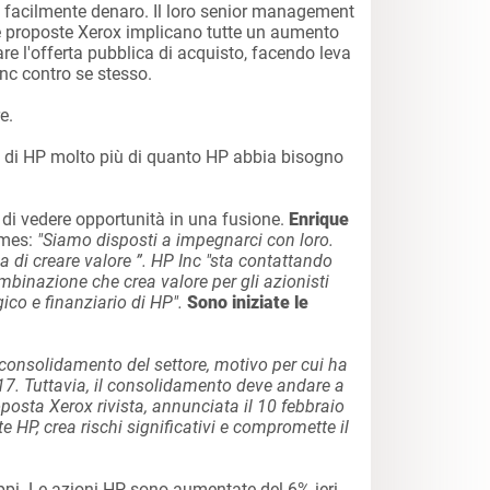
 facilmente denaro. Il loro senior management
e proposte Xerox implicano tutte un aumento
gare l'offerta pubblica di acquisto, facendo leva
nc contro se stesso.
e.
 di HP molto più di quanto HP abbia bisogno
 di vedere opportunità in una fusione.
Enrique
imes:
"Siamo disposti a impegnarci con loro.
a di creare valore ”. HP Inc "sta contattando
mbinazione che crea valore per gli azionisti
ico e finanziario di HP".
Sono iniziate le
l consolidamento del settore, motivo per cui ha
7. Tuttavia, il consolidamento deve andare a
oposta Xerox rivista, annunciata il 10 febbraio
 HP, crea rischi significativi e compromette il
ppi. Le azioni HP sono aumentate del 6% ieri