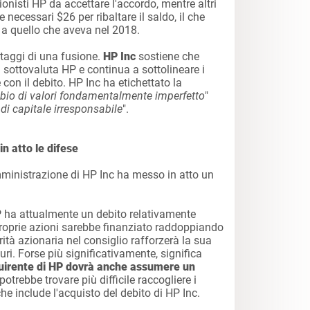
onisti HP da accettare l'accordo, mentre altri
necessari $26 per ribaltare il saldo, il che
 a quello che aveva nel 2018.
ntaggi di una fusione.
HP Inc
sostiene che
sottovaluta HP e continua a sottolineare i
e con il debito. HP Inc ha etichettato la
io di valori fondamentalmente imperfetto
"
 di capitale irresponsabile
".
 in atto le difese
 amministrazione di HP Inc ha messo in atto un
ha attualmente un debito relativamente
 proprie azioni sarebbe finanziato raddoppiando
arità azionaria nel consiglio rafforzerà la sua
uri. Forse più significativamente, significa
quirente di HP dovrà anche assumere un
potrebbe trovare più difficile raccogliere i
che include l'acquisto del debito di HP Inc.