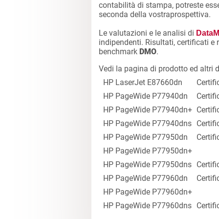
contabilità di stampa, potreste esser
seconda della vostraprospettiva.
Le valutazioni e le analisi di
DataM
indipendenti. Risultati, certificati 
benchmark
DMO
.
Vedi la pagina di prodotto ed altr
HP LaserJet E87660dn
Certifi
HP PageWide P77940dn
Certifi
HP PageWide P77940dn+
Certifi
HP PageWide P77940dns
Certifi
HP PageWide P77950dn
Certifi
HP PageWide P77950dn+
HP PageWide P77950dns
Certifi
HP PageWide P77960dn
Certifi
HP PageWide P77960dn+
HP PageWide P77960dns
Certifi