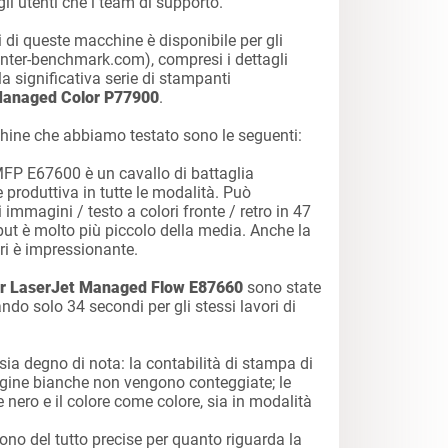
gli utenti che i team di supporto.
ti di queste macchine è disponibile per gli
inter-benchmark.com), compresi i dettagli
 significativa serie di stampanti
anaged Color P77900
.
chine che abbiamo testato sono le seguenti:
FP E67600 è un cavallo di battaglia
produttiva in tutte le modalità. Può
 immagini / testo a colori fronte / retro in 47
tput è molto più piccolo della media. Anche la
eri è impressionante.
r LaserJet Managed Flow E87660
sono state
do solo 34 secondi per gli stessi lavori di
sia degno di nota: la contabilità di stampa di
gine bianche non vengono conteggiate; le
nero e il colore come colore, sia in modalità
o del tutto precise per quanto riguarda la