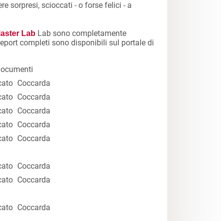
e sorpresi, scioccati - o forse felici - a
Lab sono completamente
aster Lab
e report completi sono disponibili sul portale di
i documenti
cato
Coccarda
cato
Coccarda
cato
Coccarda
cato
Coccarda
cato
Coccarda
cato
Coccarda
cato
Coccarda
cato
Coccarda