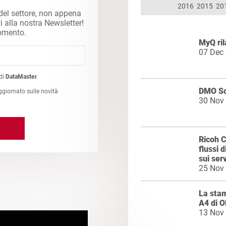
2016
2015
20
 del settore, non appena
ti alla nostra Newsletter!
momento.
MyQ ril
07 Dec
di
DataMaster
DMO So
ggiornato sulle novità
30 Nov
Ricoh C
flussi 
sui serv
25 Nov
La stam
A4 di O
13 Nov