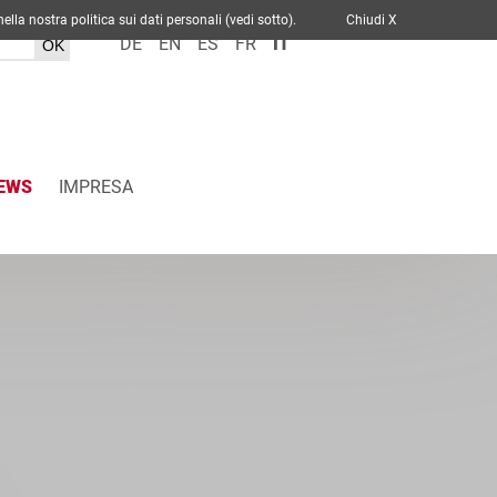
cato nella nostra politica sui dati personali (vedi sotto).
Chiudi X
DE
EN
ES
FR
IT
EWS
IMPRESA