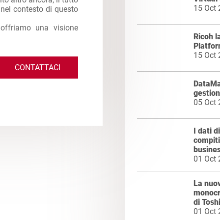
15 Oct
e nel contesto di questo
 offriamo una visione
Ricoh l
Platfo
15 Oct
CONTATTACI
DataMa
gestion
05 Oct
I dati 
compiti
busine
01 Oct
La nuo
monocr
di Tosh
01 Oct