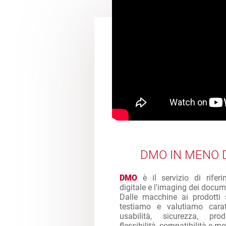
DMO IN MENO D
DMO
è il servizio di rifer
digitale e l'imaging dei docum
Dalle macchine ai prodotti 
testiamo e valutiamo caratt
usabilità, sicurezza, produ
flessibilità, compatibilità e mol