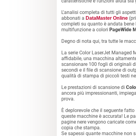
caratteristiche e funzioni aiuta sia 
L'analisi completa di tutti gli aspet
abbonati a
(pr
DataMaster Online
completi su quanto è andata bene la
multifunzione a colori
PageWide M
Degno di nota qui, tra tutte le mac
La serie Color LaserJet Managed M
affidabile, una macchina altamente 
scansionare 100 fogli di originali di
secondi e il file di scansione di ou
qualità di stampa di piccoli testi n
Le prestazioni di scansione di
Colo
ancora più impressionanti, impiegan
prova.
È deplorevole che il seguente fatto 
queste macchine è accurata! Le pa
pagine nere vengono caricate come 
copia che stampa.
Se sapessi quante macchine non son