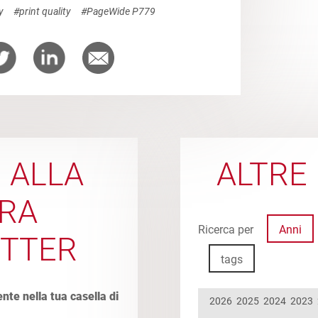
y
#print quality
#PageWide P779
I ALLA
ALTRE 
RA
Ricerca per
Anni
TTER
tags
ente nella tua casella di
2026
2025
2024
2023