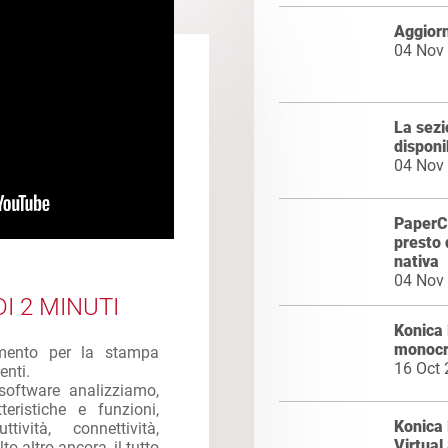
Aggior
04 Nov
La sez
disponi
04 Nov
PaperCu
presto 
nativa
04 Nov
I 2 MINUTI
Konica
monocr
imento per la stampa
16 Oct
enti.
software analizziamo,
eristiche e funzioni,
Konica 
ttività, connettività,
Virtua
to altro ancora, il tutto