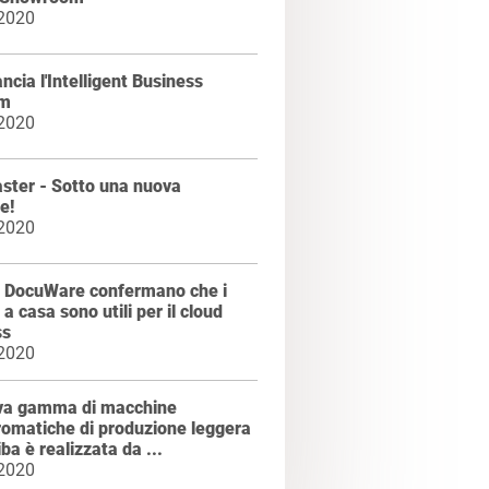
 2020
ancia l'Intelligent Business
rm
 2020
ster - Sotto una nuova
e!
 2020
di DocuWare confermano che i
 a casa sono utili per il cloud
ss
 2020
va gamma di macchine
omatiche di produzione leggera
iba è realizzata da ...
 2020