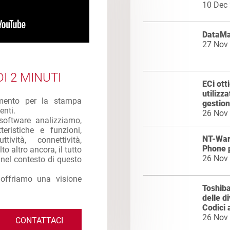
10 Dec
DataMas
27 Nov
I 2 MINUTI
ECi ott
utilizz
imento per la stampa
gestion
enti.
26 Nov
software analizziamo,
eristiche e funzioni,
NT-War
ttività, connettività,
Phone 
to altro ancora, il tutto
26 Nov
e nel contesto di questo
 offriamo una visione
Toshiba
delle d
Codici 
26 Nov
CONTATTACI