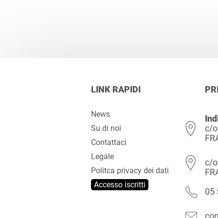
LINK RAPIDI
PR
News
Ind
c/o
Su di noi
FR
Contattaci
Legale
c/o
Politca privacy dei dati
FR
Accesso iscritti
05 
con