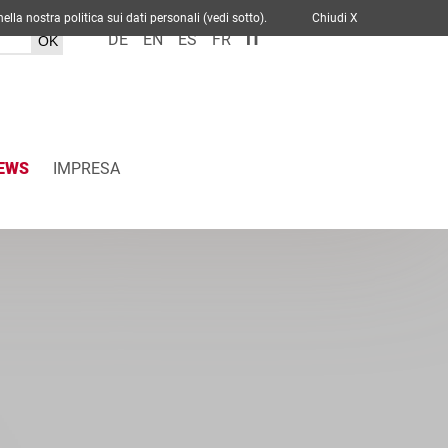
cato nella nostra politica sui dati personali (vedi sotto).
Chiudi X
DE
EN
ES
FR
IT
EWS
IMPRESA