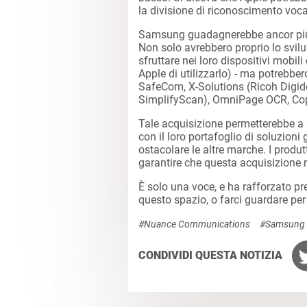
la divisione di riconoscimento voca
Samsung guadagnerebbe ancor più d
Non solo avrebbero proprio lo svilu
sfruttare nei loro dispositivi mobi
Apple di utilizzarlo) - ma potrebbe
SafeCom, X-Solutions (Ricoh Digid
SimplifyScan), OmniPage OCR, Copi
Tale acquisizione permetterebbe 
con il loro portafoglio di soluzion
ostacolare le altre marche. I prod
garantire che questa acquisizione
È solo una voce, e ha rafforzato pr
questo spazio, o farci guardare per 
#Nuance Communications
#Samsung E
CONDIVIDI QUESTA NOTIZIA