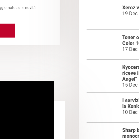
Xeroz v
ggiornato sulle novità
19 Dec
Toner o
Color 1
17 Dec
Kyocer
riceve i
Angel"
15 Dec
I servi
la Kon
10 Dec
Sharp l
monocr