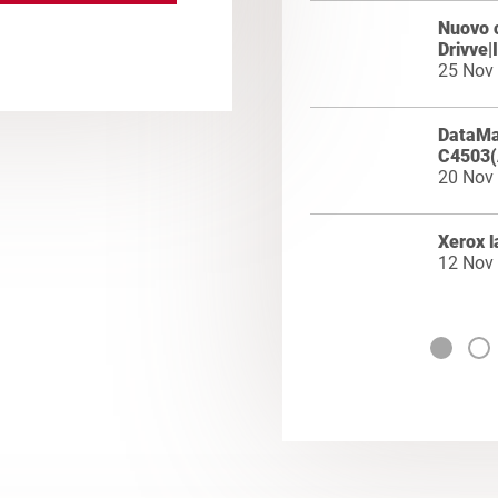
Nuovo 
Drivve
25 Nov
DataMa
C4503(
20 Nov
Xerox l
12 Nov