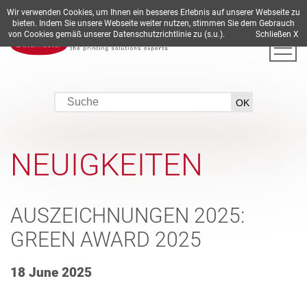
Wir verwenden Cookies, um Ihnen ein besseres Erlebnis auf unserer Webseite zu
DE
EN
ES
FR
IT
bieten. Indem Sie unsere Webseite weiter nutzen, stimmen Sie dem Gebrauch
von Cookies gemäß unserer Datenschutzrichtlinie zu (s.u.).
Schließen X
NEUIGKEITEN
AUSZEICHNUNGEN 2025:
GREEN AWARD 2025
18 June 2025