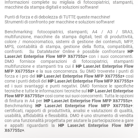
Informazioni complete su migliaia di fotocopiatrici, stampanti,
macchine da stampa digitali e soluzioni software!
Punti di forza e di debolezza di TUTTE queste macchine!
Strumenti di confronto per macchine e soluzioni software!
Benchmarking: fotocopiatrici, stampanti, A4 / A3 / SRA3,
multifunzione, macchine da stampa digitali, test di produttività,
colore / monocromatico, sistemi di gestione dei contenuti, MFP,
MPS, contabilità di stampa, gestione della flotta, compatibilità,
confronti. Su DataMaster Online è possibile confrontare
HP
LaserJet Enterprise Flow MFP X67755z+
con i suoi concorrenti.
DMO fornisce comparazioni di fotocopiatrici, stampanti
multifunzione e stampanti tra cui il
HP
LaserJet Enterprise Flow
MFP X67755z+
e la sua concorrenza. Su DMO troverete i punti di
forza e i pro del
HP
LaserJet Enterprise Flow MFP X67755z+
così
come i punti deboli del
HP
LaserJet Enterprise Flow MFP X67755z+
ed i suoi svantaggi e punti negativi. DMO fornisce le specifiche
tecniche e tutte le informazioni tecniche sul
HP
LaserJet Enterprise
Flow MFP X67755z+
così come sui suoi concorrenti. Tutta le opzioni
di finitura in A4 per l
HP
LaserJet Enterprise Flow MFP X67755z+
.
Benchmarking
HP
LaserJet Enterprise Flow MFP X67755z+
:
certificati, rapporti di produttività, analisi e valutazioni di qualità,
usabilità, affidabilità e flessibilità. DMO è uno strumento di vendita
con una funzionalità progettata per aiutare la partecipazione a gare
e appalti riguardanti la
HP
LaserJet Enterprise Flow MFP
X67755z+
.