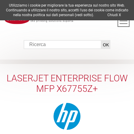
Utilizziamo i cookie per migliorare la tua esperienza sul nostro sito Web.
DE
EN
ES
FR
IT
Continuando a utilizzare il nostro sito, accetti l'uso dei cookie come indicato
nella nostra politica sui dati personali (vedi sotto).
Chiudi X
LASERJET ENTERPRISE FLOW
MFP X67755Z+