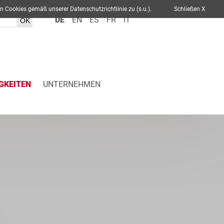
ch von Cookies gemäß unserer Datenschutzrichtlinie zu (s.u.).
Schließen X
DE
EN
ES
FR
IT
GKEITEN
UNTERNEHMEN