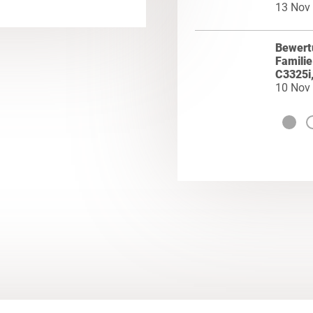
13 Nov
Bewertu
Familie
C3325i
10 Nov