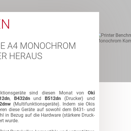
EN
EUE A4 MONOCHROM
R HERAUS
unktionsgeräte sind diesen Monat von
Oki
12dn
,
B432dn
und
B512dn
(Drucker) und
62dnw
(Multifunktionsgeräte). Indem sie Okis
eren diese Geräte auf sowohl dem B431- und
 in Bezug auf die Hardware (stärkere Druck-
ert wurde.