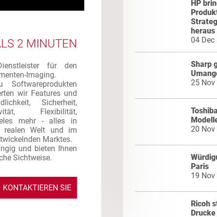
HP brin
Produk
Strate
heraus
04 Dec
ALS 2 MINUTEN
Sharp g
enstleister für den
Umango
umenten-Imaging.
25 Nov
 Softwareprodukten
erten wir Features und
lichkeit, Sicherheit,
Toshiba
ität, Flexibilität,
Modell
eles mehr - alles in
20 Nov
r realen Welt und im
ntwickelnden Marktes.
ngig und bieten Ihnen
Würdigu
sche Sichtweise.
Paris
19 Nov
KONTAKTIEREN SIE
Ricoh s
UNS
Drucke 