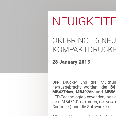
NEUIGKEIT
OKI BRINGT 6 N
KOMPAKTDRUCKE
28 January 2015
Drei Drucker und drei Multif
herausgebracht worden: der
B4
MB427dnw
,
MB492dn
und
MB5
LED-Technologie verwenden, basi
dem MB471-Druckmotor, der sowohl
Controller) und die Software erneu