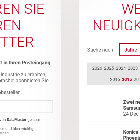
EN SIE
WE
REN
NEUIGK
TTER
Suche nach
Jahre
t in Ihren Posteingang
2026
2025
2024
2023
Industrie zu erhalten,
2016
2015
20
prache: abonnieren Sie
bbestellen.
Zwei n
Samsu
24 Dec
von
DataMaster
gelesen
en und über wichtige
Konica 
erden
Phoeni