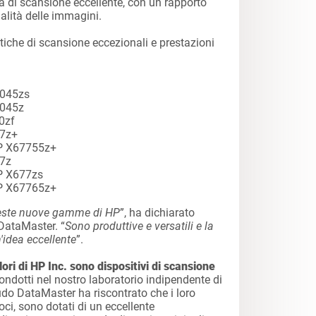
 di scansione eccellente, con un rapporto
ualità delle immagini.
stiche di scansione eccezionali e prestazioni
8045zs
8045z
0zf
77z+
FP X67755z+
77z
P X677zs
FP X67765z+
ueste nuove gamme di HP
”, ha dichiarato
 DataMaster. “
Sono produttive e versatili e la
'idea eccellente
”.
ori di HP Inc. sono dispositivi di scansione
ondotti nel nostro laboratorio indipendente di
audo DataMaster ha riscontrato che i loro
ci, sono dotati di un eccellente