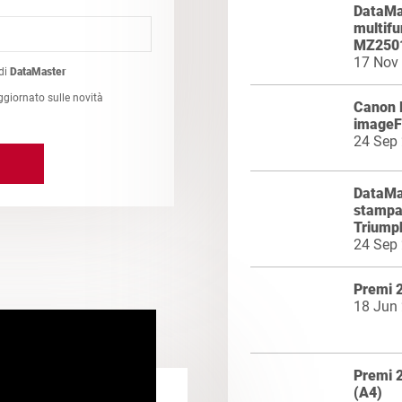
DataMas
multif
MZ2501
17 Nov
di
DataMaster
ggiornato sulle novità
Canon l
image
24 Sep
DataMas
stampan
Triumph
24 Sep
Premi 
18 Jun
Premi 2
(A4)