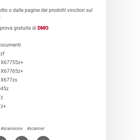
otto o dalle pagine dei prodotti vincitori sul
.
 prova gratuita di
DMO
.
i documenti
0zf
P X67755z+
P X67765z+
P X677zs
045z
7z
7z+
#scansione
#scanner