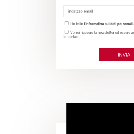
Ho letto l'
informativa sui dati personali
Vorrei ricevere la newsletter ed essere a
importanti