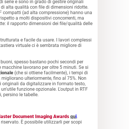
i serie e sono in grado di gestire originali
 alta qualità con file di dimensioni ridotte.
PDF compatti (ad alta compressione) hanno una
ispetto a molti dispositivi concorrenti, ma
: il rapporto dimensioni dei file/qualità delle
trutturata e facile da usare. I lavori complessi
astiera virtuale ci è sembrata migliore di
 buoni, spesso bastano pochi secondi per
e macchine lavorano per oltre 5 minuti. Se si
zionale
(che si ottiene facilmente), i tempi di
, migliorano ulteriormente, fino al 75%. Non
i originali da digitalizzare in formato testo,
 un'utile funzione opzionale. L'output in RTF
i, persino le tabelle.
aster Document Imaging Awards
qu
i
.
iservato. È possibile utilizzarli per scopi