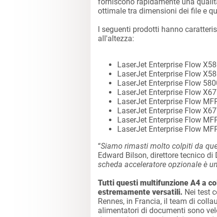
forniscono rapidamente una qualità
ottimale tra dimensioni dei file e q
I seguenti prodotti hanno caratteri
all'altezza:
LaserJet Enterprise Flow X5
LaserJet Enterprise Flow X5
LaserJet Enterprise Flow 580
LaserJet Enterprise Flow X6
LaserJet Enterprise Flow M
LaserJet Enterprise Flow X6
LaserJet Enterprise Flow MF
LaserJet Enterprise Flow M
“
Siamo rimasti molto colpiti da q
Edward Bilson, direttore tecnico di
scheda acceleratore opzionale è un
Tutti questi multifunzione A4 a col
estremamente versatili.
Nei test c
Rennes, in Francia, il team di coll
alimentatori di documenti sono velo