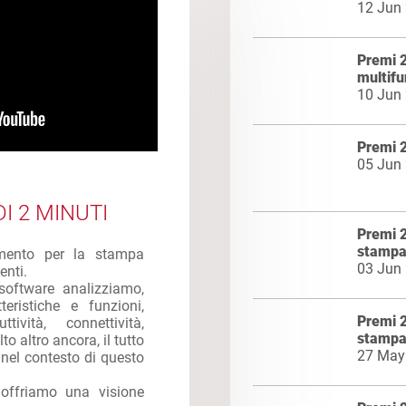
12 Jun
Premi 2
multif
10 Jun
Premi 2
05 Jun
I 2 MINUTI
Premi 2
stampa
imento per la stampa
03 Jun
enti.
software analizziamo,
eristiche e funzioni,
Premi 2
ttività, connettività,
stampa
to altro ancora, il tutto
27 May
e nel contesto di questo
 offriamo una visione