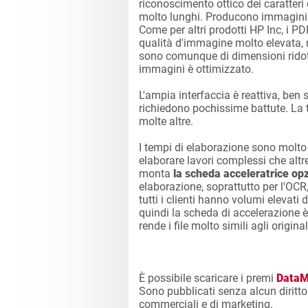
riconoscimento ottico dei caratteri d
molto lunghi. Producono immagini di
Come per altri prodotti HP Inc, i 
qualità d'immagine molto elevata, r
sono comunque di dimensioni ridotte
immagini è ottimizzato.
L'ampia interfaccia è reattiva, ben s
richiedono pochissime battute. La t
molte altre.
I tempi di elaborazione sono molto
elaborare lavori complessi che altr
monta
la scheda acceleratrice op
elaborazione, soprattutto per l'OCR
tutti i clienti hanno volumi elevati d
quindi la scheda di accelerazione è
rende i file molto simili agli original
È possibile scaricare i premi
DataM
Sono pubblicati senza alcun diritto r
commerciali e di marketing.