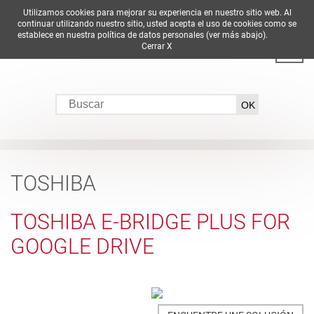
Utilizamos cookies para mejorar su experiencia en nuestro sitio web. Al
DE
EN
ES
FR
IT
continuar utilizando nuestro sitio, usted acepta el uso de cookies como se
establece en nuestra política de datos personales (ver más abajo).
Cerrar X
TOSHIBA
TOSHIBA E-BRIDGE PLUS FOR
GOOGLE DRIVE