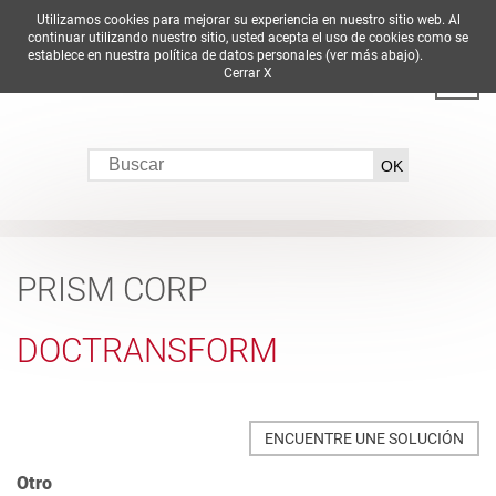
Utilizamos cookies para mejorar su experiencia en nuestro sitio web. Al
DE
EN
ES
FR
IT
continuar utilizando nuestro sitio, usted acepta el uso de cookies como se
establece en nuestra política de datos personales (ver más abajo).
Cerrar X
PRISM CORP
DOCTRANSFORM
ENCUENTRE UNE SOLUCIÓN
Otro