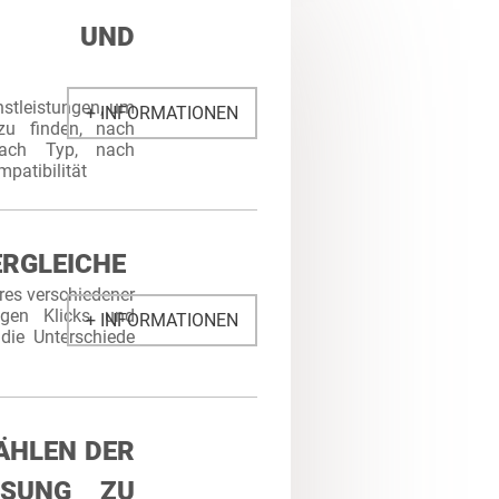
S UND
nstleistungen, um
+ INFORMATIONEN
zu finden, nach
ach Typ, nach
patibilität
ERGLEICHE
res verschiedener
igen Klicks und
+ INFORMATIONEN
die Unterschiede
ÄHLEN DER
ÖSUNG ZU