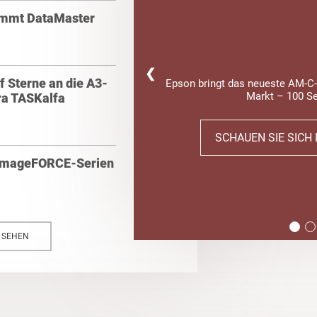
nimmt DataMaster
❮
f Sterne an die A3-
Epson bringt das neueste AM-C-
Markt – 100 Se
ra TASKalfa
SCHAUEN SIE SICH 
e imageFORCE-Serien
N SEHEN