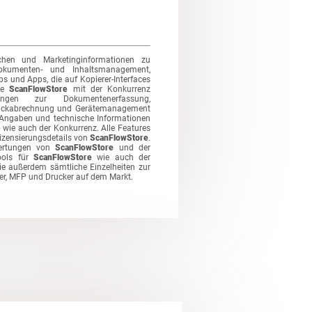
schen und Marketinginformationen zu
okumenten- und Inhaltsmanagement,
und Apps, die auf Kopierer-Interfaces
Sie
ScanFlowStore
mit der Konkurrenz
ungen zur Dokumentenerfassung,
uckabrechnung und Gerätemanagement
 Angaben und technische Informationen
e
wie auch der Konkurrenz. Alle Features
izensierungsdetails von
ScanFlowStore
.
wertungen von
ScanFlowStore
und der
ools für
ScanFlowStore
wie auch der
e außerdem sämtliche Einzelheiten zur
er, MFP und Drucker auf dem Markt.