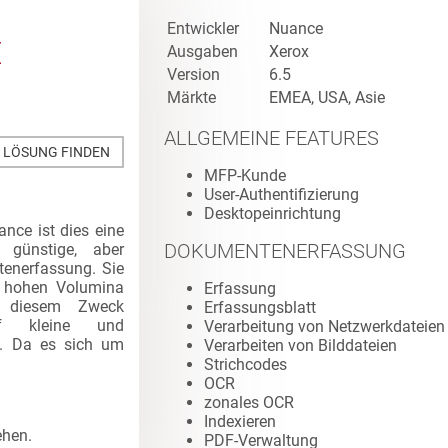
Entwickler
Nuance
E
Ausgaben
Xerox
Version
6.5
Märkte
EMEA, USA, Asie
ALLGEMEINE FEATURES
E LÖSUNG FINDEN
MFP-Kunde
User-Authentifizierung
Desktopeinrichtung
nce ist dies eine
DOKUMENTENERFASSUNG
iv günstige, aber
tenerfassung. Sie
i hohen Volumina
Erfassung
u diesem Zweck
Erfassungsblatt
uf kleine und
Verarbeitung von Netzwerkdateien
b. Da es sich um
Verarbeiten von Bilddateien
Strichcodes
OCR
zonales OCR
Indexieren
ehen.
PDF-Verwaltung