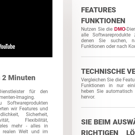
FEATURE
FUNKTIONEN
Nutzen Sie die
-Die
DMO
alle Softwareprodukte 
denen Sie suchen, n
Funktionen oder nach Kom
TECHNISCHE V
s 2 Minuten
Vergleichen Sie die Featu
Funktionen in nur ein
heben Sie automatisch 
enstleister für den
hervor.
umenten-Imaging.
 Softwareprodukten
erten wir Features und
lichkeit, Sicherheit,
ität, Flexibilität,
SIE BEIM AUSW
eles mehr - alles in
r realen Welt und im
RICHTIGEN L