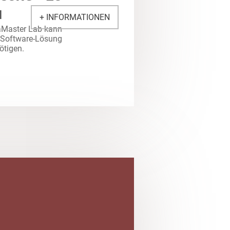
N
+ INFORMATIONEN
aMaster Lab kann
 Software-Lösung
ötigen.