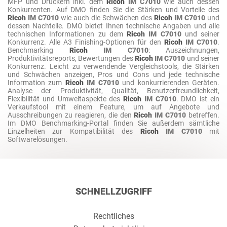
MFP und Druckern inkl. dem
Ricoh
IM C7010
wie auch dessen
Konkurrenten. Auf DMO finden Sie die Stärken und Vorteile des
Ricoh
IM C7010
wie auch die Schwächen des
Ricoh
IM C7010
und
dessen Nachteile. DMO bietet Ihnen technische Angaben und alle
technischen Informationen zu dem
Ricoh
IM C7010
und seiner
Konkurrenz. Alle A3 Finishing-Optionen für den
Ricoh
IM C7010
.
Benchmarking
Ricoh
IM C7010
: Auszeichnungen,
Produktivitätsreports, Bewertungen des
Ricoh
IM C7010
und seiner
Konkurrenz. Leicht zu verwendende Vergleichstools, die Stärken
und Schwächen anzeigen, Pros und Cons und jede technische
Information zum
Ricoh
IM C7010
und konkurrierenden Geräten.
Analyse der Produktivität, Qualität, Benutzerfreundlichkeit,
Flexibilität und Umweltaspekte des
Ricoh
IM C7010
. DMO ist ein
Verkaufstool mit einem Feature, um auf Angebote und
Ausschreibungen zu reagieren, die den
Ricoh
IM C7010
betreffen.
Im DMO Benchmarking-Portal finden Sie außerdem sämtliche
Einzelheiten zur Kompatibilität des
Ricoh
IM C7010
mit
Softwarelösungen.
SCHNELLZUGRIFF
Rechtliches