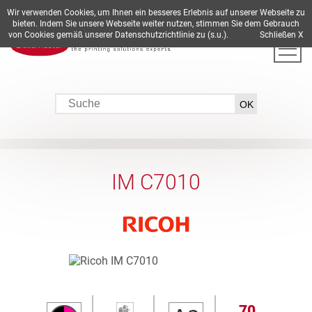
Wir verwenden Cookies, um Ihnen ein besseres Erlebnis auf unserer Webseite zu
DE
EN
ES
FR
IT
bieten. Indem Sie unsere Webseite weiter nutzen, stimmen Sie dem Gebrauch
von Cookies gemäß unserer Datenschutzrichtlinie zu (s.u.).
Schließen X
IM C7010
70