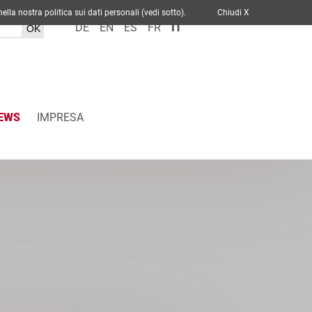
cato nella nostra politica sui dati personali (vedi sotto).
Chiudi X
DE
EN
ES
FR
IT
EWS
IMPRESA