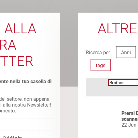
I ALLA
ALTRE
RA
Ricerca per
Anni
TTER
tags
ente nella tua casella di
 del settore, non appena
ti alla nostra Newsletter!
momento.
Premi 
scanner
22 Jun
di
DataMaster