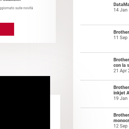
DataMas
ggiornato sulle novità
14 Jan
Brother
11 Sep
Brother
con la 
21 Apr
Brother
inkjet 
19 Jan
Brothe
monocr
12 Sep