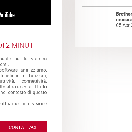
Brother
monocr
05 Apr
I 2 MINUTI
imento per la stampa
enti.
software analizziamo,
eristiche e funzioni,
ttività, connettività,
to altro ancora, il tutto
e nel contesto di questo
 offriamo una visione
CONTATTACI