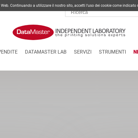
ito Web. Continuando a utilizzare il nostro sito, accetti l'uso dei cookie come indi
VENDITE
DATAMASTER LAB
SERVIZI
STRUMENTI
N