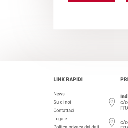
LINK RAPIDI
PR
News
Ind
c/o
Su di noi
FR
Contattaci
Legale
c/o
Politca privacy dei dati
FR