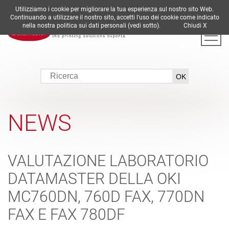
Utilizziamo i cookie per migliorare la tua esperienza sul nostro sito Web.
DE
EN
ES
FR
IT
Continuando a utilizzare il nostro sito, accetti l'uso dei cookie come indicato
nella nostra politica sui dati personali (vedi sotto).
Chiudi X
NEWS
VALUTAZIONE LABORATORIO
DATAMASTER DELLA OKI
MC760DN, 760D FAX, 770DN
FAX E FAX 780DF