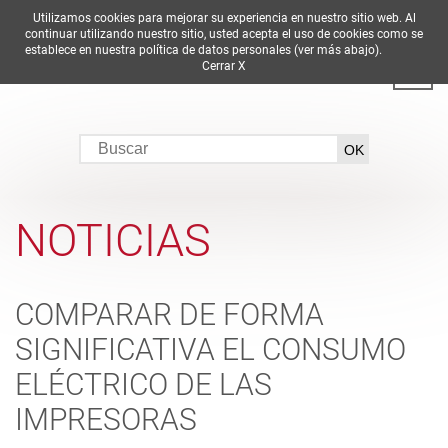
Utilizamos cookies para mejorar su experiencia en nuestro sitio web. Al
DE
EN
ES
FR
IT
continuar utilizando nuestro sitio, usted acepta el uso de cookies como se
establece en nuestra política de datos personales (ver más abajo).
Cerrar X
NOTICIAS
COMPARAR DE FORMA
SIGNIFICATIVA EL CONSUMO
ELÉCTRICO DE LAS
IMPRESORAS