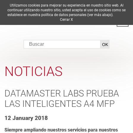
Utilizamos cookies para mejorar su experiencia en nuestro sitio web. Al
DE
EN
ES
FR
IT
continuar utilizando nuestro sitio, usted acepta el uso de cookies como se
establece en nuestra política de datos personales (ver más abajo).
Cerrar X
NOTICIAS
DATAMASTER LABS PRUEBA
LAS INTELIGENTES A4 MFP
12 January 2018
Siempre ampliando nuestros servicios para nuestros