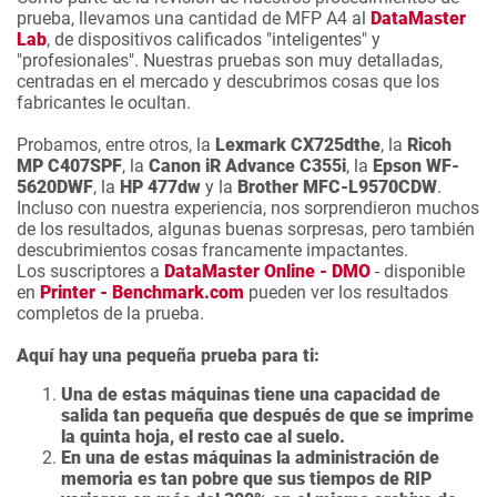
prueba, llevamos una cantidad de MFP A4 al
DataMaster
Lab
, de dispositivos calificados "inteligentes" y
"profesionales". Nuestras pruebas son muy detalladas,
centradas en el mercado y descubrimos cosas que los
fabricantes le ocultan.
Probamos, entre otros, la
Lexmark CX725dthe
, la
Ricoh
MP C407SPF
, la
Canon iR Advance C355i
, la
Epson WF-
5620DWF
, la
HP 477dw
y la
Brother MFC-L9570CDW
.
Incluso con nuestra experiencia, nos sorprendieron muchos
de los resultados, algunas buenas sorpresas, pero también
descubrimientos cosas francamente impactantes.
Los suscriptores a
DataMaster Online - DMO
- disponible
en
Printer - Benchmark.com
pueden ver los resultados
completos de la prueba.
Aquí hay una pequeña prueba para ti:
Una de estas máquinas tiene una capacidad de
salida tan pequeña que después de que se imprime
la quinta hoja, el resto cae al suelo.
En una de estas máquinas la administración de
memoria es tan pobre que sus tiempos de RIP