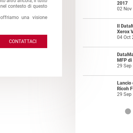
to altro ancora, il tutto
2017
e nel contesto di questo
02 Nov
 offriamo una visione
Il Data
Xerox V
04 Oct
CONTATTACI
DataMa
MFP di
29 Sep
Lancio
Ricoh 
29 Sep