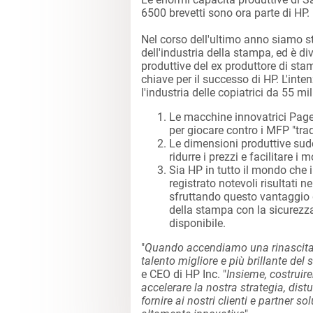
6500 brevetti sono ora parte di HP.
Nel corso dell'ultimo anno siamo st
dell'industria della stampa, ed è d
produttive del ex produttore di s
chiave per il successo di HP. L'int
l'industria delle copiatrici da 55 mil
Le macchine innovatrici PageW
per giocare contro i MFP "trad
Le dimensioni produttive sud
ridurre i prezzi e facilitare i 
Sia HP in tutto il mondo che 
registrato notevoli risultati ne
sfruttando questo vantaggio d
della stampa con la sicurez
disponibile.
"
Quando accendiamo una rinascita n
talento migliore e più brillante del 
e CEO di HP Inc. "
Insieme, costruir
accelerare la nostra strategia, dis
fornire ai nostri clienti e partner 