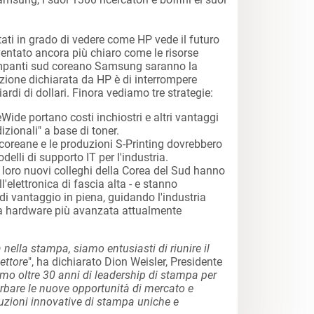
ati in grado di vedere come HP vede il futuro
iventato ancora più chiaro come le risorse
tampanti sud coreano Samsung saranno la
enzione dichiarata da HP è di interrompere
iardi di dollari. Finora vediamo tre strategie:
ide portano costi inchiostri e altri vantaggi
izionali" a base di toner.
coreane e le produzioni S-Printing dovrebbero
modelli di supporto IT per l'industria.
i loro nuovi colleghi della Corea del Sud hanno
ll'elettronica di fascia alta - e stanno
i vantaggio in piena, guidando l'industria
za hardware più avanzata attualmente
ella stampa, siamo entusiasti di riunire il
settore
", ha dichiarato Dion Weisler, Presidente
emo oltre 30 anni di leadership di stampa per
turbare le nuove opportunità di mercato e
soluzioni innovative di stampa uniche e