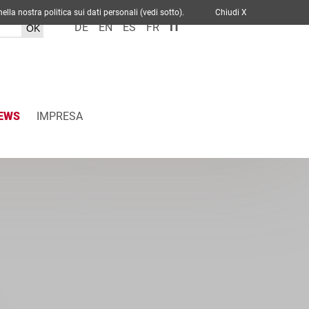
cato nella nostra politica sui dati personali (vedi sotto).
Chiudi X
DE
EN
ES
FR
IT
EWS
IMPRESA