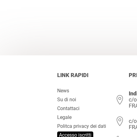
LINK RAPIDI
PR
News
Ind
c/o
Su di noi
FR
Contattaci
Legale
c/o
Politca privacy dei dati
FR
Accesso iscritti