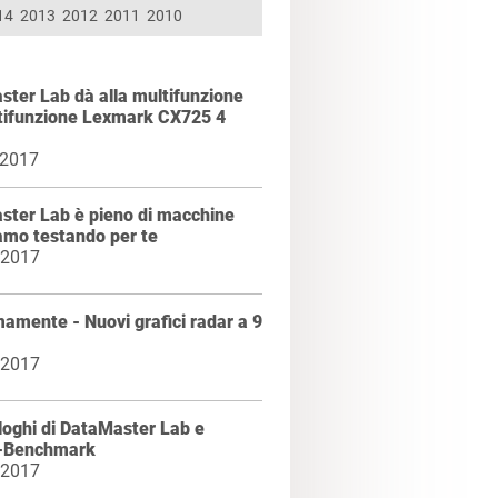
14
2013
2012
2011
2010
ter Lab dà alla multifunzione
tifunzione Lexmark CX725 4
 2017
ster Lab è pieno di macchine
amo testando per te
 2017
amente - Nuovi grafici radar a 9
 2017
 loghi di DataMaster Lab e
r-Benchmark
 2017