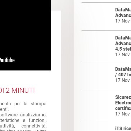
DataMas
Advance
17 Nov
DataMas
Advance
4.5 stel
17 Nov
DataMa
/ 407 I
17 Nov
I 2 MINUTI
Sicurez
Electro
imento per la stampa
certifi
enti.
17 Nov
software analizziamo,
eristiche e funzioni,
ttività, connettività,
iTS ric