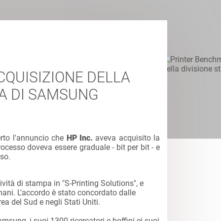
CQUISIZIONE DELLA
PA DI SAMSUNG
rto l'annuncio che
HP Inc.
aveva acquisito la
processo doveva essere graduale - bit per bit - e
so.
vità di stampa in "S-Printing Solutions", e
mani. L'accordo è stato concordato dalle
a del Sud e negli Stati Uniti.
msung, i suoi 1300 ricercatori e boffini ei suoi