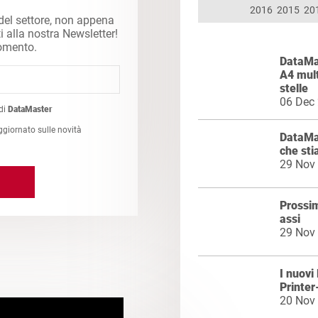
2016
2015
20
 del settore, non appena
ti alla nostra Newsletter!
momento.
DataMas
A4 mul
stelle
06 Dec
di
DataMaster
ggiornato sulle novità
DataMa
che sti
29 Nov
Prossim
assi
29 Nov
I nuovi
Printe
20 Nov